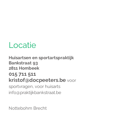
Locatie
Huisartsen en sportartspraktijk
Bankstraat 93
2811 Hombeek
015 711 511
kristof@docpeeters.be
voor
sportvragen, voor huisarts
info@praktijkbankstraat.be
Nottebohm Brecht
Brasschaatbaan 28
2960 Brecht
03 633 11 66